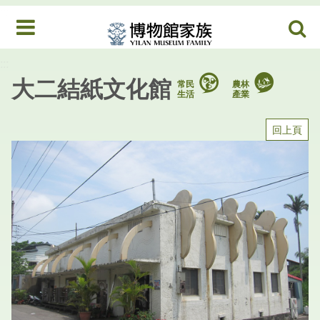
跳到中央內容區塊
:::
MENU
:::
大二結紙文化館
常民
農林
生活
產業
回上頁