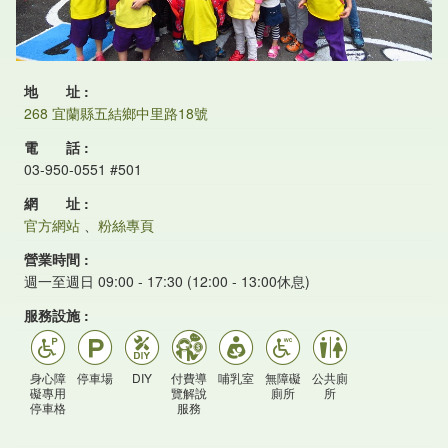
地 址
268 宜蘭縣五結鄉中里路18號
電 話
03-950-0551 #501
網 址
官方網站
、
粉絲專頁
營業時間
週一至週日 09:00 - 17:30 (12:00 - 13:00休息)
服務設施
身心障
停車場
DIY
付費導
哺乳室
無障礙
公共廁
礙專用
覽解說
廁所
所
停車格
服務