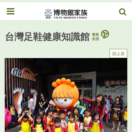
跳到中央內容區塊
:::
MENU
:::
台灣足鞋健康知識館
常民
生活
回上頁