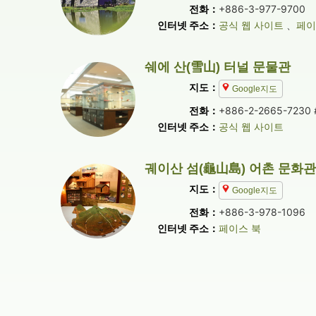
전화：
+886-3-977-9700
인터넷 주소：
공식 웹 사이트
、
페이
쉐에 산(雪山) 터널 문물관
지도：
Google지도
전화：
+886-2-2665-7230 
인터넷 주소：
공식 웹 사이트
궤이산 섬(龜山島) 어촌 문화관
지도：
Google지도
전화：
+886-3-978-1096
인터넷 주소：
페이스 북