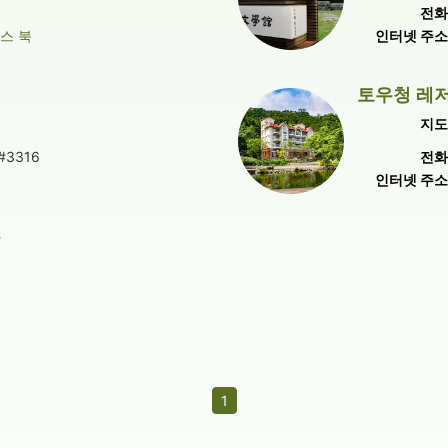
전화
스 북
인터넷 주
토우청 레저
지도
#3316
전화
인터넷 주
1