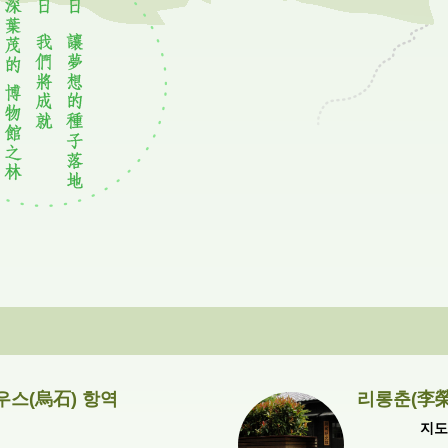
우스(烏石) 항역
리롱춘(李榮
지도